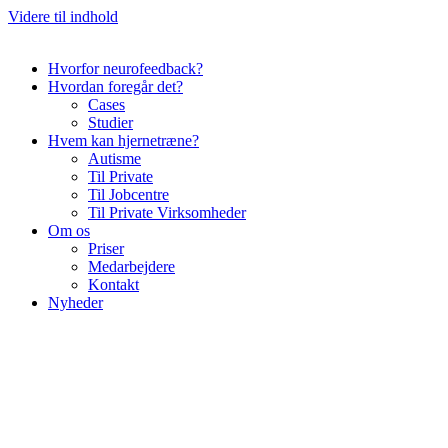
Videre til indhold
Hvorfor neurofeedback?
Hvordan foregår det?
Cases
Studier
Hvem kan hjernetræne?
Autisme
Til Private
Til Jobcentre
Til Private Virksomheder
Om os
Priser
Medarbejdere
Kontakt
Nyheder