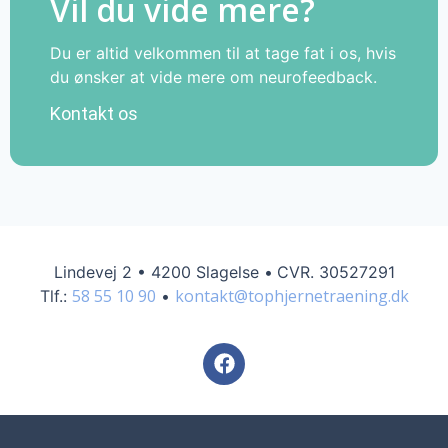
Vil du vide mere?
Du er altid velkommen til at tage fat i os, hvis
du ønsker at vide mere om neurofeedback.
Kontakt os
Lindevej 2
•
4200 Slagelse •
CVR. 30527291
58 55 10 90
kontakt@tophjernetraening.dk
Tlf.:
•