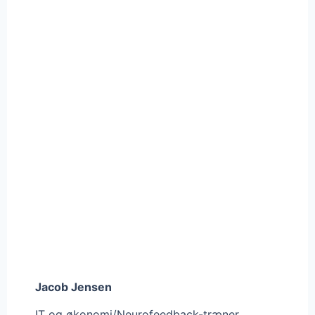
Jacob Jensen
IT og økonomi/Neurofeedback-træner