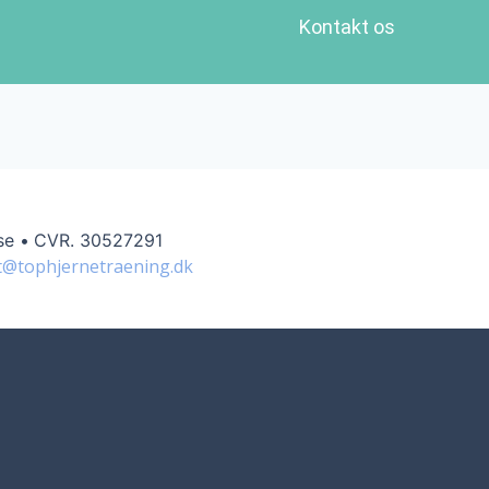
Kontakt os
se •
CVR. 30527291
t@tophjernetraening.dk