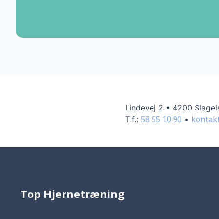
Lindevej 2
•
4200 Slagel
58 55 10 90
kontak
Tlf.:
•
Top Hjernetræning