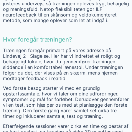
justeres undervejs, så træningen opleves tryg, behagelig
og meningsfuld. Netop fleksibiliteten gør ILF
neurofeedback til en skånsom og veldokumenteret
metode, som mange oplever som let at indgå i.
Hvor foregår træningen?
Træningen foregår primært på vores adresse på
Lindevej 2 i Slagelse. Her har vi indrettet et roligt og
behageligt lokale, hvor du gennemfører træningen
siddende i en komfortabel lænestol. Under træningen
følger du det, der vises på en skærm, mens hjernen
modtager feedback i realtid.
Ved første besøg starter vi med en grundig
opstartssamtale, hvor vi taler om dine udfordringer,
symptomer og mål for forløbet. Derudover gennemfører
vi en test, som hjælper os med at planlægge den første
træning. Den første gang varer samlet set cirka tre
timer og inkluderer samtale, test og træning.
Efterfølgende sessioner varer cirka en time og består af
en kort opstart, en træning på cirka 30 minutter samt