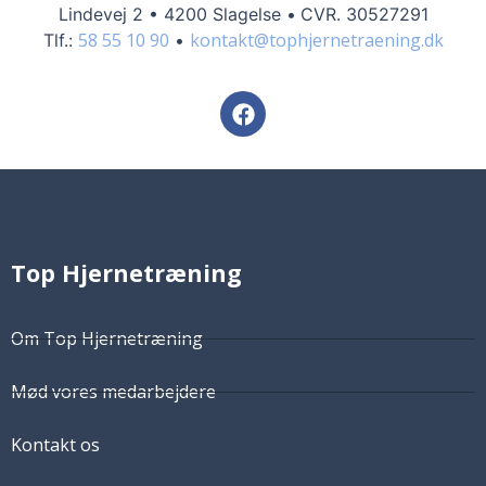
Lindevej 2
•
4200 Slagelse •
CVR. 30527291
58 55 10 90
kontakt@tophjernetraening.dk
Tlf.:
•
Top Hjernetræning
Om Top Hjernetræning
Mød vores medarbejdere
Kontakt os