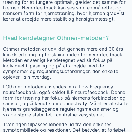
træning for at fungere optimalt, gælder det samme for
hjernen. Neurofeedback kan ses som en målrettet og
nænsom form for hjernetræning, hvor hjernen gradvist
lærer at arbejde mere stabilt og hensigtsmæssigt.
Hvad kendetegner Othmer-metoden?
Othmer metoden er udviklet gennem mere end 30 års
klinisk erfaring og forskning inden for neurofeedback.
Metoden er særligt kendetegnet ved sit fokus på
individuel tilpasning og på at arbejde med de
symptomer og reguleringsudfordringer, den enkelte
oplever i sin hverdag.
I Othmer metoden anvendes Infra Low Frequency
neurofeedback, også kaldet ILF neurofeedback. Denne
form for træning har fokus på hjernens forbindelser og
samspil, også kendt som connectivity. Målet er at støtte
hjernens grundlæggende reguleringsmekanismer og
skabe større stabilitet i centralnervesystemet.
Træningen tilpasses løbende ud fra den enkeltes
symptombillede og reaktioner. Det betyder, at forløbet