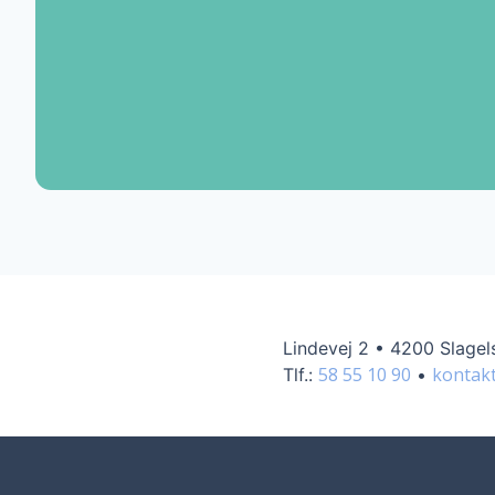
Lindevej 2
•
4200 Slagel
58 55 10 90
kontak
Tlf.:
•