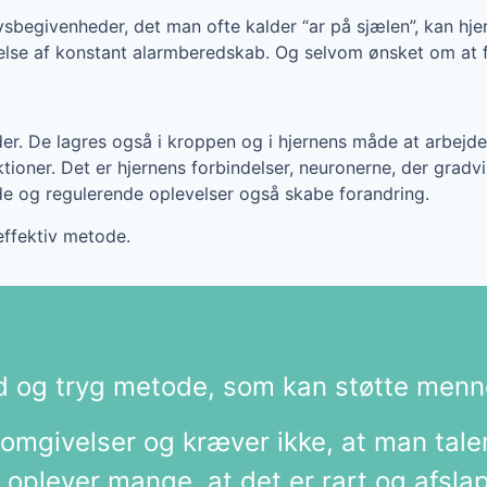
 livsbegivenheder, det man ofte kalder “ar på sjælen”, kan
lelse af konstant alarmberedskab. Og selvom ønsket om at 
der. De lagres også i kroppen og i hjernens måde at arbejde
tioner. Det er hjernens forbindelser, neuronerne, der gradvi
de og regulerende oplevelser også skabe forandring.
ffektiv metode.
d og tryg metode, som kan støtte mennes
 omgivelser og kræver ikke, at man taler
 oplever mange, at det er rart og afsl