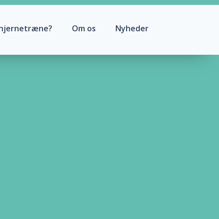
hjernetræne?
Om os
Nyheder