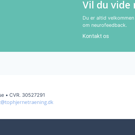
Vil du vide
Du er altid velkommen t
om neurofeedback.
Kontakt os
se •
CVR. 30527291
t@tophjernetraening.dk