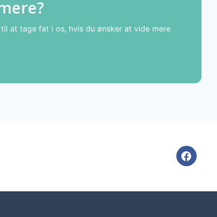
 mere?
il at tage fat i os, hvis du ønsker at vide mere