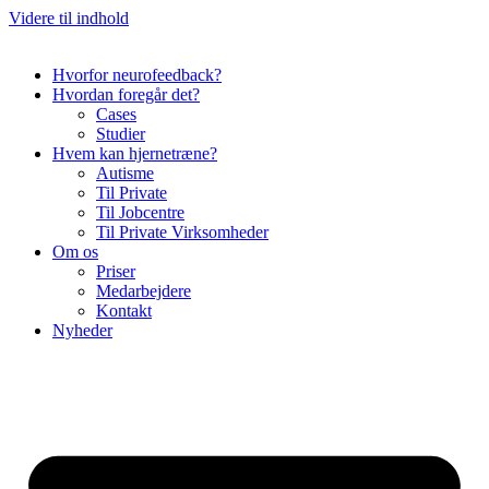
Videre til indhold
Hvorfor neurofeedback?
Hvordan foregår det?
Cases
Studier
Hvem kan hjernetræne?
Autisme
Til Private
Til Jobcentre
Til Private Virksomheder
Om os
Priser
Medarbejdere
Kontakt
Nyheder