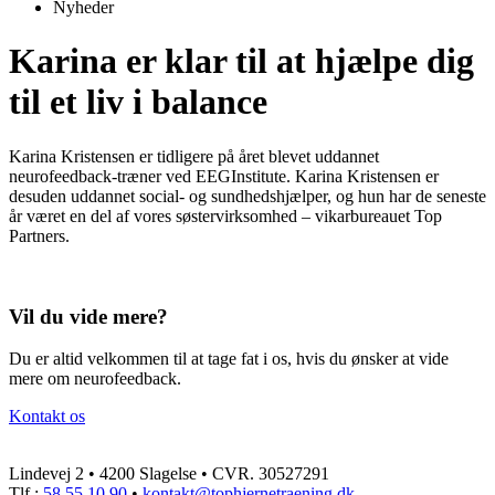
Nyheder
Karina er klar til at hjælpe dig
til et liv i balance
Karina Kristensen er tidligere på året blevet uddannet
neurofeedback-træner ved EEGInstitute. Karina Kristensen er
desuden uddannet social- og sundhedshjælper, og hun har de seneste
år været en del af vores søstervirksomhed – vikarbureauet Top
Partners.
Vil du vide mere?
Du er altid velkommen til at tage fat i os, hvis du ønsker at vide
mere om neurofeedback.
Kontakt os
Lindevej 2
•
4200 Slagelse •
CVR. 30527291
Tlf.:
58 55 10 90
•
kontakt@tophjernetraening.dk